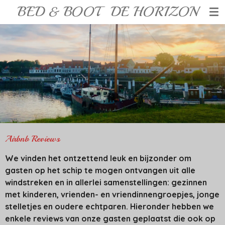
BED & BOOT
-
DE HORIZON
Ga
direct
naar
de
hoofdinhoud
Airbnb Reviews
We vinden het ontzettend leuk en bijzonder om
gasten op het schip te mogen ontvangen uit alle
windstreken en in allerlei samenstellingen: gezinnen
met kinderen, vrienden- en vriendinnengroepjes, jonge
stelletjes en oudere echtparen. Hieronder hebben we
enkele reviews van onze gasten geplaatst die ook op